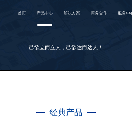
首页
产品中心
解决方案
商务合作
服务中
己欲立而立人，己欲达而达人！
智慧杆产品
智慧照
RDG8200智慧路灯网关
RDC88
经典产品
RDG8400智慧路灯网关
485单灯控
智慧灯杆
电力载波