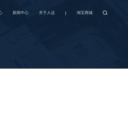
心
新闻中心
关于人达
|
淘宝商城
明产品
智慧城市系统辅件
0集中控制器
电表扩展模块
制器RDC100-C
八路开关控制器
单灯控制器
光照度采集仪