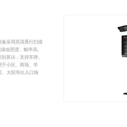
RDG500 智慧路灯网关
4G单灯控制
RDS800-C 交换机
无线单灯控
设备采用高清逐行扫描
光级低照度、帧率高、
识别算法，支持车牌、
用于小区、商场、学
店、大院等出入口场