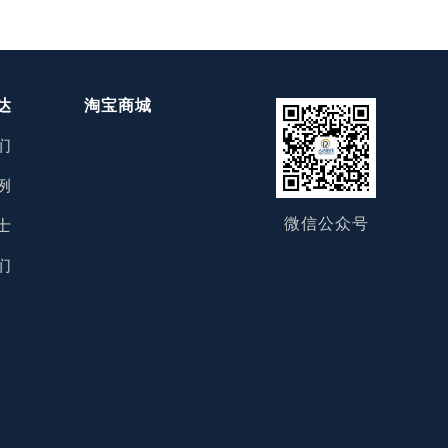
达
淘宝商城
们
例
微信公众号
士
们